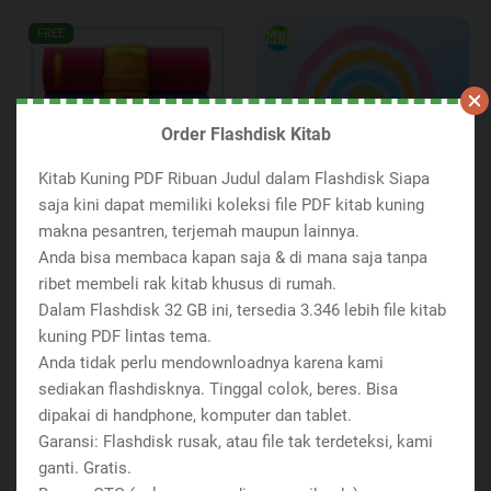
FREE
Order Flashdisk Kitab
Kitab Kuning PDF Ribuan Judul dalam Flashdisk Siapa
saja kini dapat memiliki koleksi file PDF kitab kuning
Keranjang masih kosong
makna pesantren, terjemah maupun lainnya.
FREE
PRODUK DIGITAL
Anda bisa membaca kapan saja & di mana saja tanpa
Bundel Worksheet Anak
ribet membeli rak kitab khusus di rumah.
Pintar
FREE
PRODUK DIGITAL
TEMPLATE
Dalam Flashdisk 32 GB ini, tersedia 3.346 lebih file kitab
Rp 50.000
1000 Template Excel
kuning PDF lintas tema.
Rp 0
Rp 0
Anda tidak perlu mendownloadnya karena kami
sediakan flashdisknya. Tinggal colok, beres. Bisa
dipakai di handphone, komputer dan tablet.
Garansi: Flashdisk rusak, atau file tak terdeteksi, kami
ganti. Gratis.
Kirim Pesanan